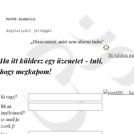
Pethő Szabolcs
digitalizált jelleggel
„
Hinni annyi, mint nem akarni tudni"
Itt találsz m
Ha itt küldesz egy üzenetet - tuti,
hogy megkapom!
Ki vagy?
Mi az
ímélcímed?
(e-mail [a
szerk.])