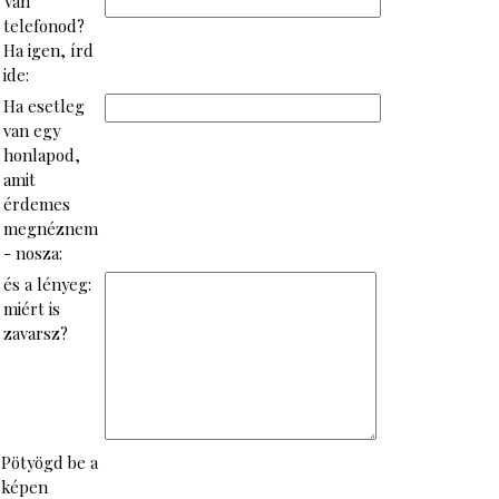
Van
telefonod?
Ha igen, írd
ide:
Ha esetleg
van egy
honlapod,
amit
érdemes
megnéznem
- nosza:
és a lényeg:
miért is
zavarsz?
Pötyögd be a
képen